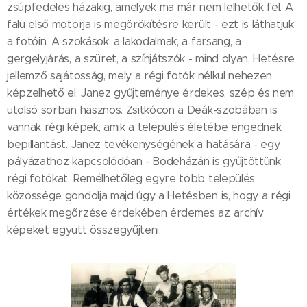
zsúpfedeles házakig, amelyek ma már nem lelhetők fel. A
falu első motorja is megörökítésre került - ezt is láthatjuk
a fotóin. A szokások, a lakodalmak, a farsang, a
gergelyjárás, a szüret, a színjátszók - mind olyan, Hetésre
jellemző sajátosság, mely a régi fotók nélkül nehezen
képzelhető el. Janez gyűjteménye érdekes, szép és nem
utolsó sorban hasznos. Zsitkócon a Deák-szobában is
vannak régi képek, amik a település életébe engednek
bepillantást. Janez tevékenységének a hatására - egy
pályázathoz kapcsolódóan - Bödeházán is gyűjtöttünk
régi fotókat. Remélhetőleg egyre több település
közössége gondolja majd úgy a Hetésben is, hogy a régi
értékek megőrzése érdekében érdemes az archív
képeket együtt összegyűjteni.