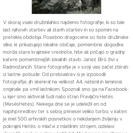
V skoraj vsaki družinilahko najdemo fotografije, ki so bile
last njihovih staršev ali starih staršev in so spomini na
pretekla obdobja. Posebno dragocene so tiste družinske
slike, ki prikazujejo lokalne običaje, pomembne dogodke,
morda stare krajinske vrednote, hiše ali pričajo o gradnji
katere pomembnejših lokalnih stavb. Janez Bíró živi v
Radmožancih. Stare fotografije je v svoji vasi začel zbirati
iz lastne pobude. Od prebivalcev si je izposodil
fotografije, jih skeniral na velikost A4, natisnil in laminiral,
originale pa vrnil lastnikom. Spoznali smo ga na Facebook-
u, kjer smo aktivirali tudi našo stran Pravljični Hetés
(MesésHetés). Nekega dne se je udeležil en od
napihprireditev ter s seboj prinesel veliko torbo, v kateri
je imel 500 arhivskih posnetkov o nekdanjem življenju v
pokrajini Hetés: o mlačvi z mlatilnim strojem, izdelavi