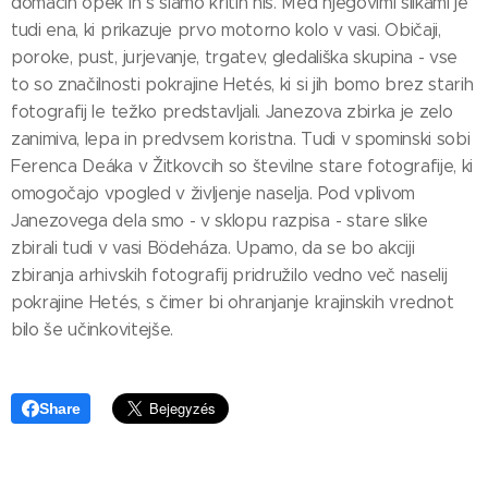
domačih opek in s slamo kritih hiš. Med njegovimi slikami je
tudi ena, ki prikazuje prvo motorno kolo v vasi. Običaji,
poroke, pust, jurjevanje, trgatev, gledališka skupina - vse
to so značilnosti pokrajine Hetés, ki si jih bomo brez starih
fotografij le težko predstavljali. Janezova zbirka je zelo
zanimiva, lepa in predvsem koristna. Tudi v spominski sobi
Ferenca Deáka v Žitkovcih so številne stare fotografije, ki
omogočajo vpogled v življenje naselja. Pod vplivom
Janezovega dela smo - v sklopu razpisa - stare slike
zbirali tudi v vasi Bödeháza. Upamo, da se bo akciji
zbiranja arhivskih fotografij pridružilo vedno več naselij
pokrajine Hetés, s čimer bi ohranjanje krajinskih vrednot
bilo še učinkovitejše.
Share