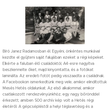
Bíró Janez Radamosban él. Egyéni, önkéntes munkával
kezdte el gyűjteni saját falujában ezeket a régi képeket.
Elkérte a faluban élő családoktól, A4-esre nagyítva
beszkennelte őket, majd kinyomtatta, és a fotókat
laminálta. Az eredeti fotót pedig visszaadta a családnak.
A Facebookon ismerkedtünk meg vele, amikor elindítottuk
Mesés Hetés oldalunkat. Az első alkalommal, amikor
csatlakozott rendezvényünkhöz, egy nagy bőrönddel
érkezett, amiben 500 archív kép volt a Hetés régi
életéről. A gépcsépléstől a helyi téglavetésig és a